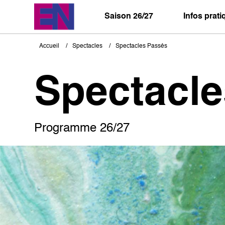
Aller
au
Saison 26/27
Infos prat
contenu
principal
Accueil
Spectacles
Spectacles Passés
Fil
d'Ariane
Spectacl
Programme 26/27