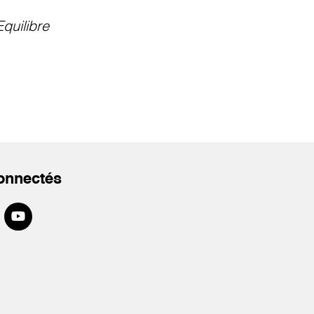
Equilibre
onnectés