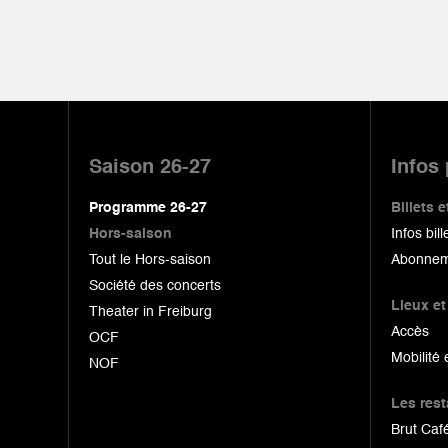
Pied
de
Saison 26-27
Infos
page
Programme 26-27
Billets
Hors-saison
Infos bill
Tout le Hors-saison
Abonnem
Société des concerts
Lieux et
Theater in Freiburg
Accès
OCF
Mobilité 
NOF
Les res
Brut Café