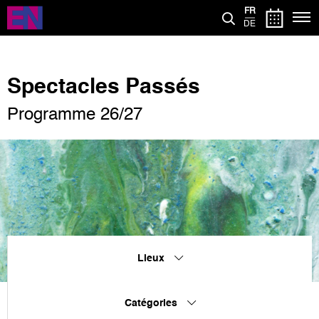
Aller
FR
au
DE
contenu
principal
Spectacles Passés
Programme 26/27
Lieux
Catégories