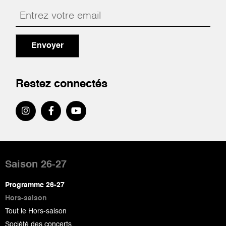
Envoyer
Restez connectés
Pied
de
Saison 26-27
page
Programme 26-27
Hors-saison
Tout le Hors-saison
Société des concerts