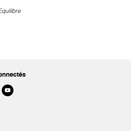
Equilibre
onnectés