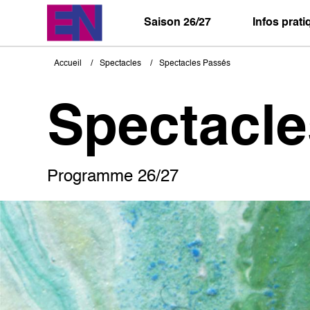
Aller
au
Saison 26/27
Infos prat
contenu
principal
Accueil
Spectacles
Spectacles Passés
Fil
d'Ariane
Spectacl
Programme 26/27