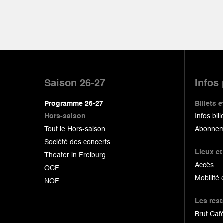
Pied
de
Saison 26-27
Infos
page
Programme 26-27
Billets
Hors-saison
Infos bill
Tout le Hors-saison
Abonnem
Société des concerts
Lieux et
Theater in Freiburg
Accès
OCF
Mobilité 
NOF
Les res
Brut Café