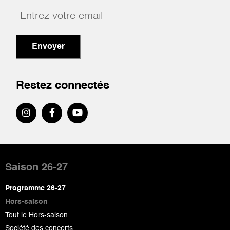
Envoyer
Restez connectés
Pied
de
Saison 26-27
page
Programme 26-27
Hors-saison
Tout le Hors-saison
Société des concerts