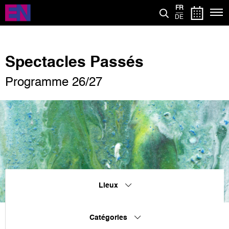
Aller
FR
au
DE
contenu
principal
Spectacles Passés
Programme 26/27
Lieux
Catégories