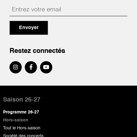
Envoyer
Restez connectés
Pied
de
Saison 26-27
page
Programme 26-27
Hors-saison
Tout le Hors-saison
Société des concerts