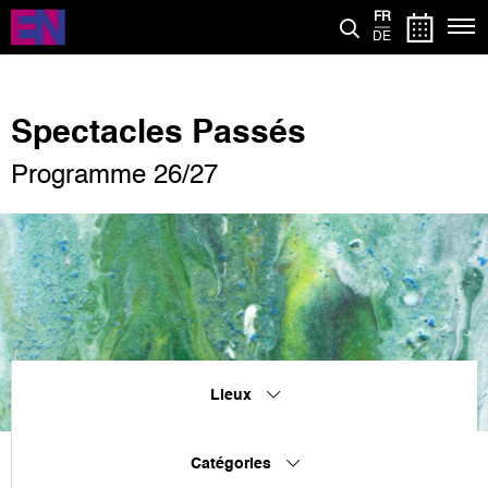
Aller
FR
au
DE
contenu
principal
Spectacles Passés
Programme 26/27
Lieux
Catégories