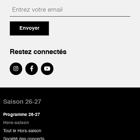
Envoyer
Restez connectés
Pied
de
Saison 26-27
page
Programme 26-27
Hors-saison
Tout le Hors-saison
Société des concerts