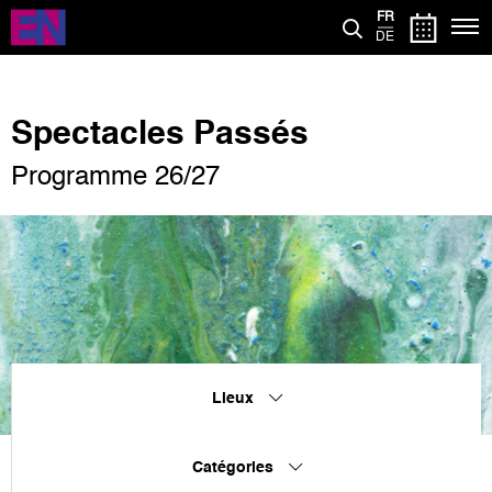
Aller
FR
au
DE
contenu
principal
Spectacles Passés
Programme 26/27
Lieux
Catégories