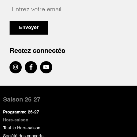
Envoyer
Restez connectés
Pied
de
Saison 26-27
page
Programme 26-27
Hors-saison
Tout le Hors-saison
Société des concerts