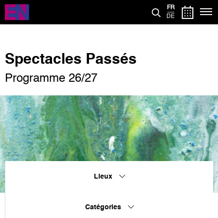
Aller
FR
au
DE
contenu
principal
Spectacles Passés
Programme 26/27
Lieux
Catégories