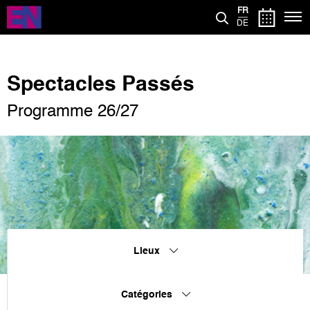
Aller
FR
au
DE
contenu
principal
Spectacles Passés
Programme 26/27
Lieux
Catégories