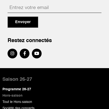
Envoyer
Restez connectés
Pied
de
Saison 26-27
page
Programme 26-27
Hors-saison
Tout le Hors-saison
Société des concerts