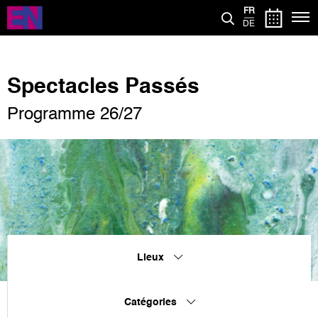
Aller
FR
au
DE
contenu
principal
Spectacles Passés
Programme 26/27
Lieux
Catégories