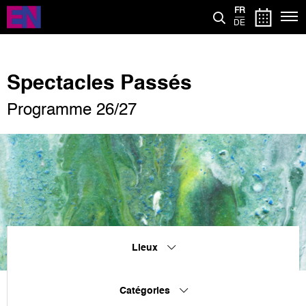
Aller
FR
au
DE
contenu
principal
Spectacles Passés
Programme 26/27
Lieux
Catégories