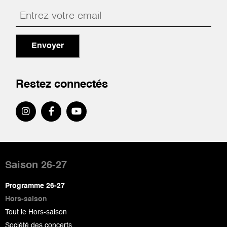
Envoyer
Restez connectés
Pied
de
Saison 26-27
page
Programme 26-27
Hors-saison
Tout le Hors-saison
Société des concerts