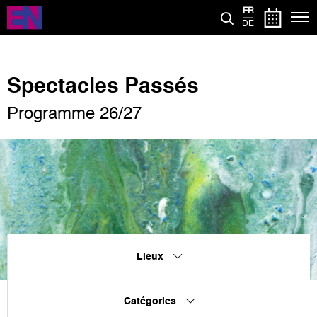
Aller
FR
au
DE
contenu
principal
Spectacles Passés
Programme 26/27
Lieux
Catégories