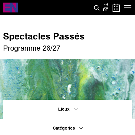
Aller
FR
au
DE
contenu
principal
Spectacles Passés
Programme 26/27
Lieux
Catégories