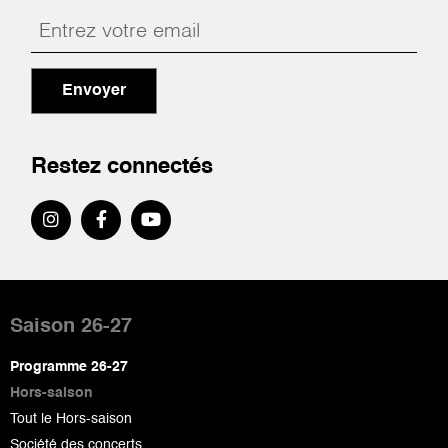
Envoyer
Restez connectés
Pied
de
Saison 26-27
page
Programme 26-27
Hors-saison
Tout le Hors-saison
Société des concerts