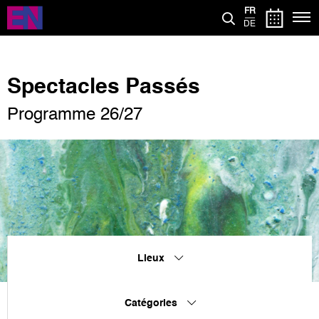
Aller
FR
au
DE
contenu
principal
Spectacles Passés
Programme 26/27
Lieux
Catégories