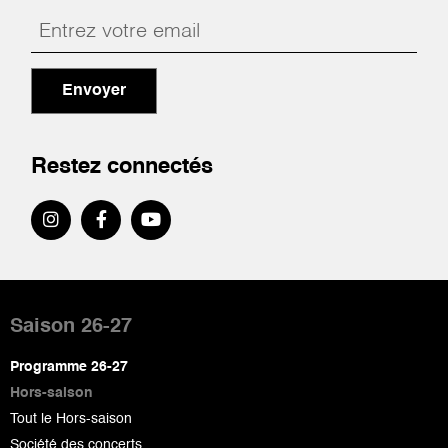
Envoyer
Restez connectés
Pied
de
Saison 26-27
page
Programme 26-27
Hors-saison
Tout le Hors-saison
Société des concerts