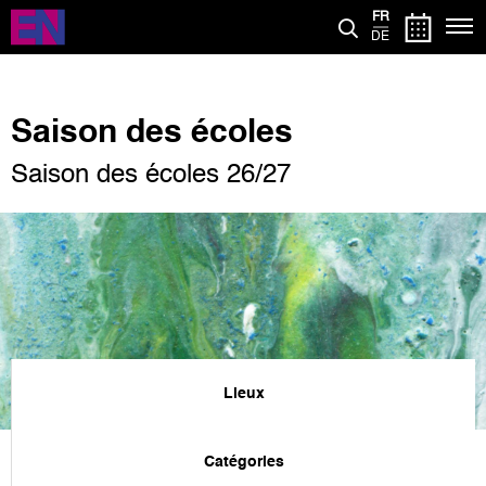
Aller
FR
au
DE
contenu
principal
Saison des écoles
Saison des écoles 26/27
Lieux
Catégories