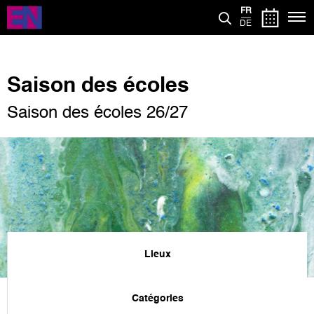
Aller
FR
au
DE
contenu
principal
Saison des écoles
Saison des écoles 26/27
Lieux
Catégories