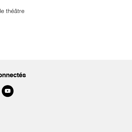
e théâtre
onnectés