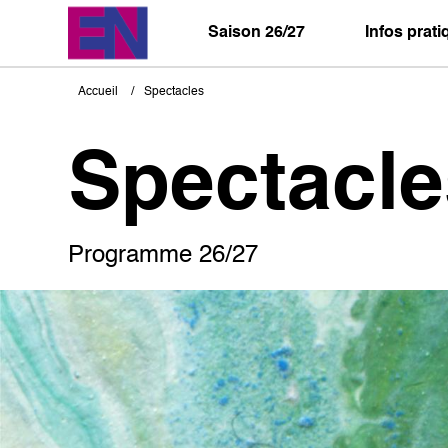
Aller
au
Saison 26/27
Infos prat
contenu
principal
Accueil
Spectacles
Fil
d'Ariane
Spectacle
Programme 26/27