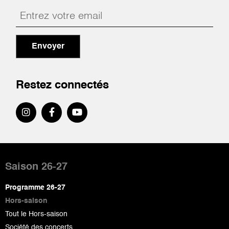
Envoyer
Restez connectés
Pied
de
Saison 26-27
page
Programme 26-27
Hors-saison
Tout le Hors-saison
Société des concerts