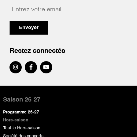
Envoyer
Restez connectés
Pied
de
Saison 26-27
page
Programme 26-27
Hors-saison
Tout le Hors-saison
Société des concerts