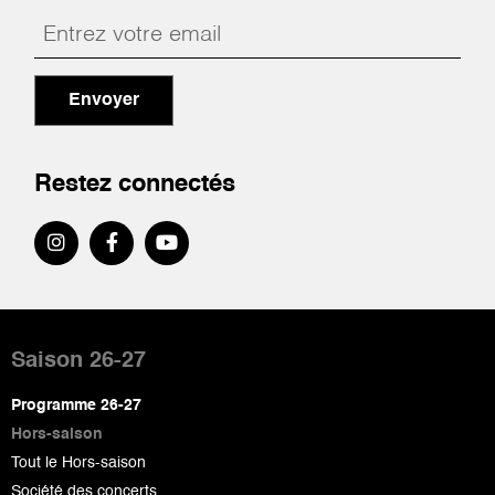
Envoyer
Restez connectés
Pied
de
Saison 26-27
page
Programme 26-27
Hors-saison
Tout le Hors-saison
Société des concerts