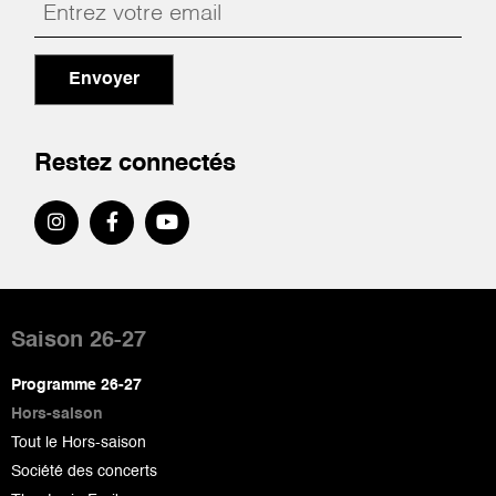
Envoyer
Restez connectés
Pied
de
Saison 26-27
page
Programme 26-27
Hors-saison
Tout le Hors-saison
Société des concerts