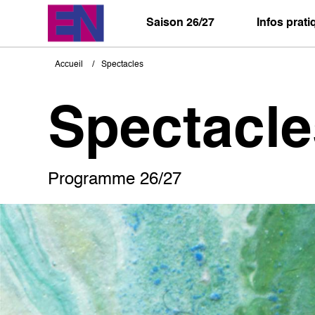
Aller
au
Saison 26/27
Infos prat
contenu
principal
Accueil
Spectacles
Fil
d'Ariane
Spectacle
Programme 26/27