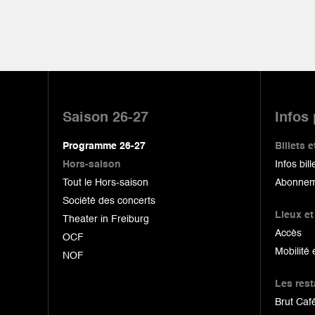
Pied
de
Saison 26-27
Infos
page
Programme 26-27
Billets
Hors-saison
Infos bill
Tout le Hors-saison
Abonnem
Société des concerts
Lieux et
Theater in Freiburg
Accès
OCF
Mobilité 
NOF
Les res
Brut Café