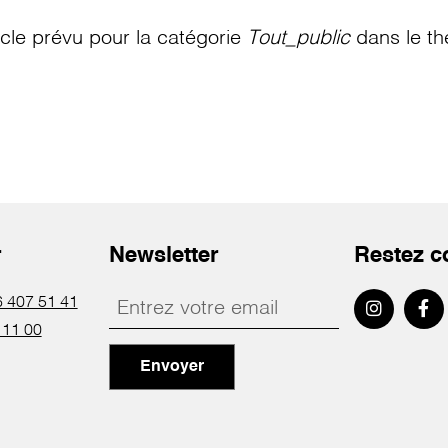
le prévu pour la catégorie
Tout_public
dans le th
r
Newsletter
Restez c
 407 51 41
 11 00
Envoyer