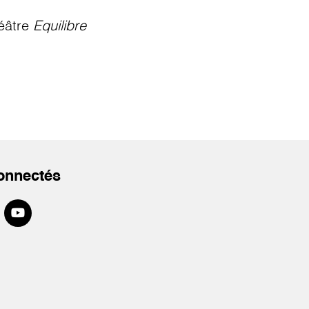
éâtre
Equilibre
onnectés