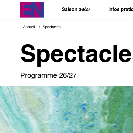
Aller
au
Saison 26/27
Infos prat
contenu
principal
Accueil
Spectacles
Fil
d'Ariane
Spectacle
Programme 26/27