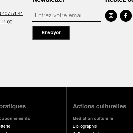
r
Newsletter
Restez c
 407 51 41
 11 00
Envoyer
 pratiques
Actions culturelles
 et abonnements
Médiation culturelle
etterie
Bibliographie