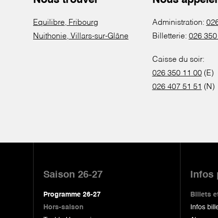
Nous trouver
Nous appele
Equilibre, Fribourg
Administration:
026
Nuithonie, Villars-sur-Glâne
Billetterie:
026 350
Caisse du soir:
026 350 11 00
(E)
026 407 51 51
(N)
Pied
de
Saison 26-27
Infos
page
Programme 26-27
Billets
Hors-saison
Infos bill