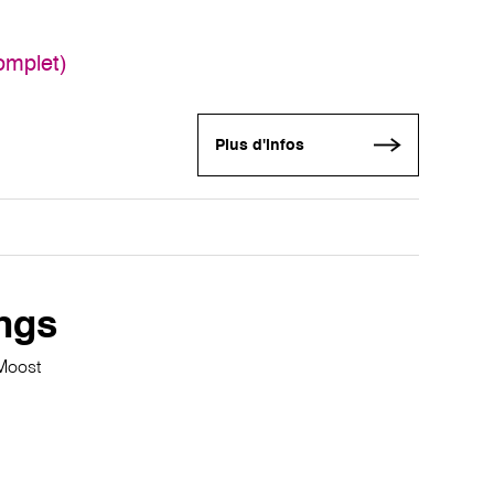
omplet)
Plus d'infos
ngs
Moost