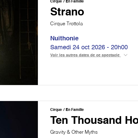
Cirque
En Famille
Strano
Cirque Trottola
Nuithonie
Samedi 24 oct 2026 - 20h00
Voir les autres dates de ce spectacle
Cirque
En Famille
Ten Thousand H
Gravity & Other Myths