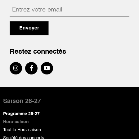
Envoyer
Restez connectés
Pied
de
Saison 26-27
page
Programme 26-27
Hors-saison
Tout le Hors-saison
Société des concerts