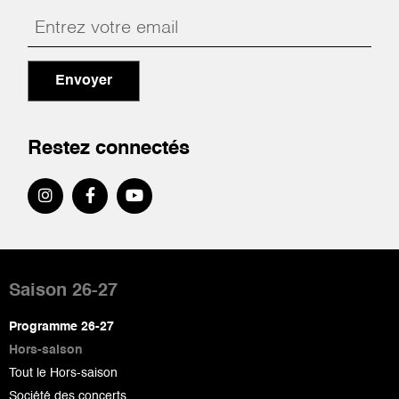
Envoyer
Restez connectés
Pied
de
Saison 26-27
page
Programme 26-27
Hors-saison
Tout le Hors-saison
Société des concerts