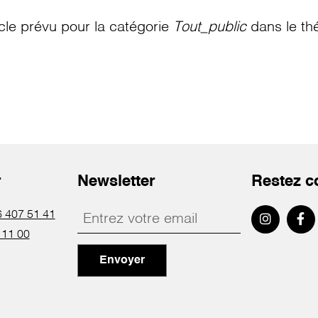
le prévu pour la catégorie
Tout_public
dans le th
r
Newsletter
Restez c
 407 51 41
 11 00
Envoyer