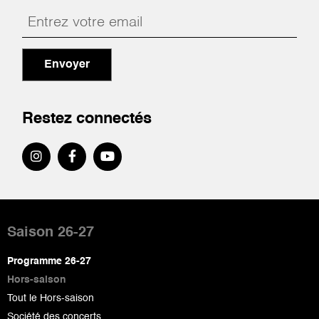
Envoyer
Restez connectés
Pied
de
Saison 26-27
page
Programme 26-27
Hors-saison
Tout le Hors-saison
Société des concerts