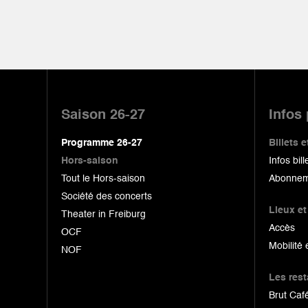
Pied
de
Saison 26-27
Infos
page
Programme 26-27
Billets
Hors-saison
Infos bill
Tout le Hors-saison
Abonnem
Société des concerts
Lieux et
Theater in Freiburg
Accès
OCF
Mobilité 
NOF
Les res
Brut Café