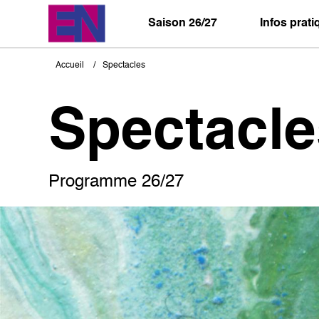
Aller
au
Saison 26/27
Infos prat
contenu
principal
Accueil
Spectacles
Fil
d'Ariane
Spectacle
Programme 26/27