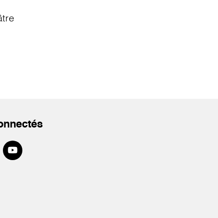
âtre
onnectés