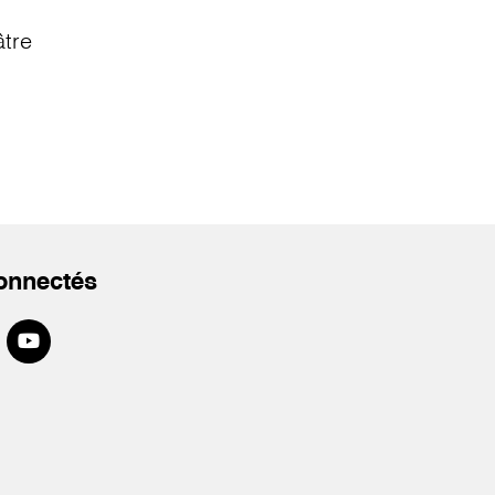
âtre
onnectés