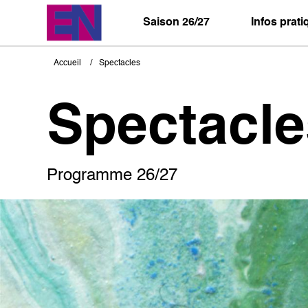
Aller
au
Saison 26/27
Infos prat
contenu
principal
Accueil
Spectacles
Fil
d'Ariane
Spectacle
Programme 26/27