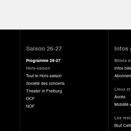
Pied
de
Saison 26-27
Infos
page
Programme 26-27
Billets
Hors-saison
Infos bill
Tout le Hors-saison
Abonnem
Société des concerts
Lieux et
Theater in Freiburg
Accès
OCF
Mobilité 
NOF
Les res
Brut Café