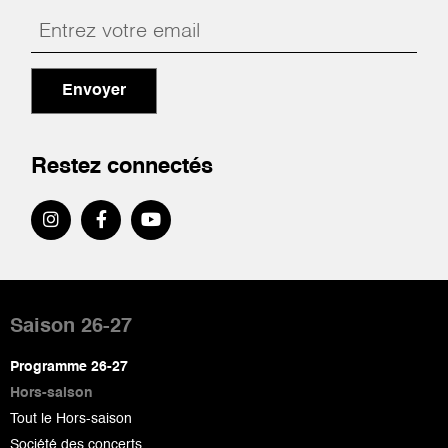
Envoyer
Restez connectés
Pied
de
Saison 26-27
page
Programme 26-27
Hors-saison
Tout le Hors-saison
Société des concerts