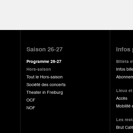
Pied
de
Saison 26-27
Infos
page
Programme 26-27
Billets
Hors-saison
Infos bill
Tout le Hors-saison
Abonnem
Société des concerts
Lieux et
Theater in Freiburg
Accès
OCF
Mobilité 
NOF
Les res
Brut Café