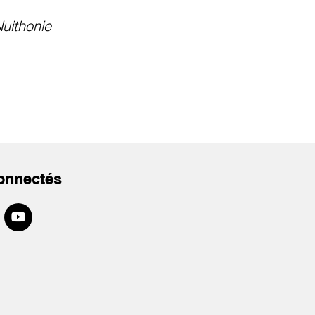
uithonie
onnectés