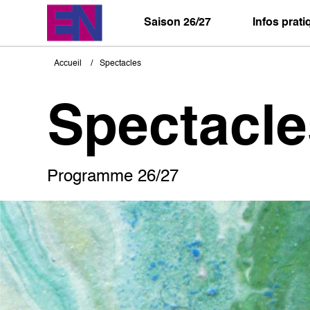
Aller
au
Saison 26/27
Infos prat
contenu
principal
Accueil
Spectacles
Fil
d'Ariane
Spectacle
Programme 26/27