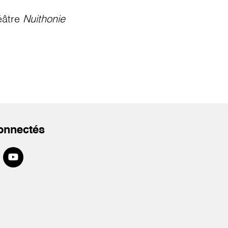
éâtre
Nuithonie
onnectés