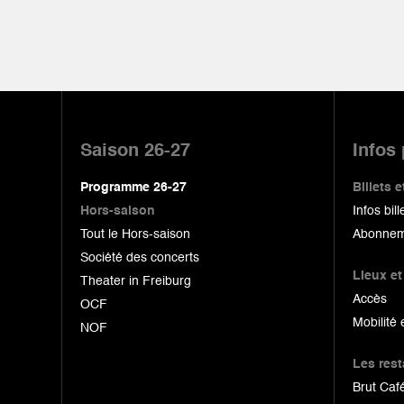
Pied
de
Saison 26-27
Infos
page
Programme 26-27
Billets
Hors-saison
Infos bill
Tout le Hors-saison
Abonnem
Société des concerts
Lieux et
Theater in Freiburg
Accès
OCF
Mobilité 
NOF
Les res
Brut Café