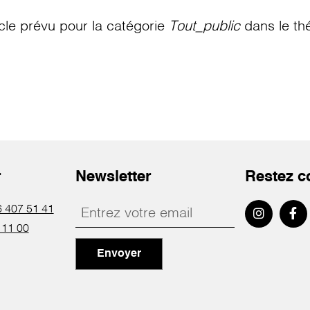
le prévu pour la catégorie
Tout_public
dans le th
r
Newsletter
Restez c
 407 51 41
 11 00
Envoyer