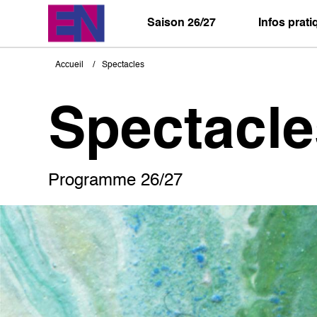
Aller
au
Saison 26/27
Infos prat
contenu
principal
Accueil
Spectacles
Fil
d'Ariane
Spectacle
Programme 26/27