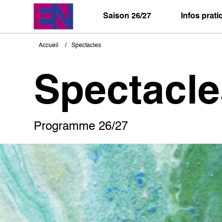
Aller
au
Saison 26/27
Infos prat
contenu
principal
Accueil
Spectacles
Fil
d'Ariane
Spectacle
Programme 26/27