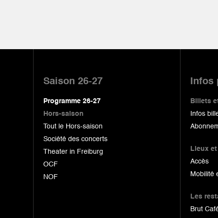
Pied
de
Saison 26-27
Infos
page
Programme 26-27
Billets
Hors-saison
Infos bill
Tout le Hors-saison
Abonnem
Société des concerts
Lieux et
Theater in Freiburg
Accès
OCF
Mobilité 
NOF
Les res
Brut Café