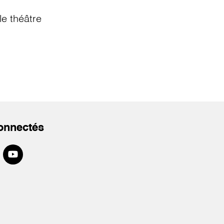
e théâtre
onnectés