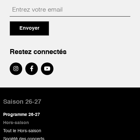
Envoyer
Restez connectés
Pied
de
Saison 26-27
page
Programme 26-27
Hors-saison
Tout le Hors-saison
Société des concerts