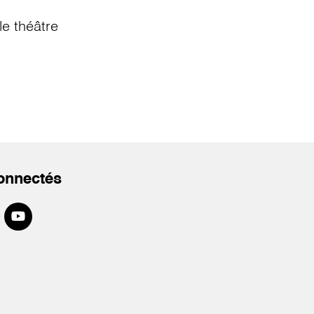
e théâtre
onnectés