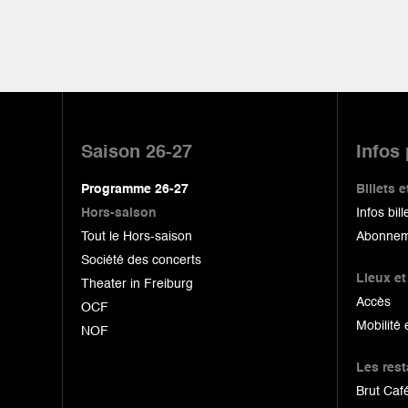
Pied
de
Saison 26-27
Infos
page
Programme 26-27
Billets
Hors-saison
Infos bill
Tout le Hors-saison
Abonnem
Société des concerts
Lieux et
Theater in Freiburg
Accès
OCF
Mobilité 
NOF
Les res
Brut Café