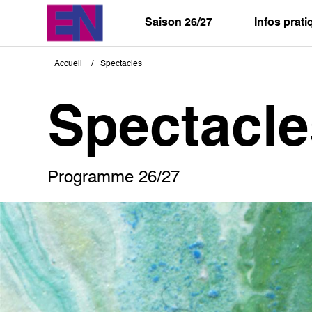
Aller
au
Saison 26/27
Infos prat
contenu
principal
Accueil
Spectacles
Fil
d'Ariane
Spectacle
Programme 26/27