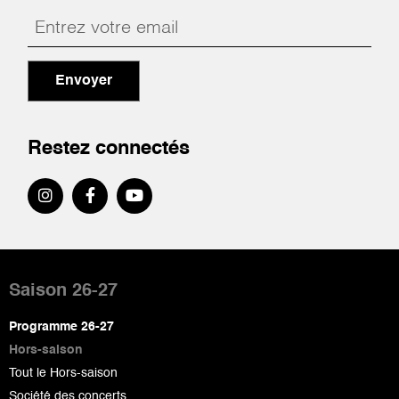
Envoyer
Restez connectés
Pied
de
Saison 26-27
page
Programme 26-27
Hors-saison
Tout le Hors-saison
Société des concerts