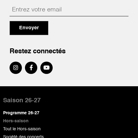
Envoyer
Restez connectés
Pied
de
Saison 26-27
page
Programme 26-27
Hors-saison
Tout le Hors-saison
Société des concerts