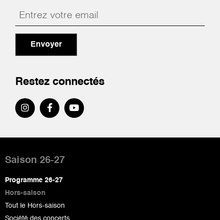
Envoyer
Restez connectés
Pied
de
Saison 26-27
page
Programme 26-27
Hors-saison
Tout le Hors-saison
Société des concerts