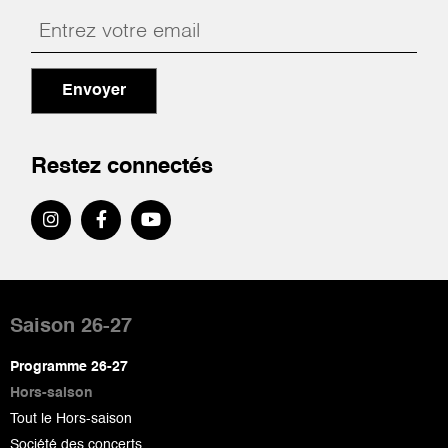
Envoyer
Restez connectés
Pied
de
Saison 26-27
page
Programme 26-27
Hors-saison
Tout le Hors-saison
Société des concerts