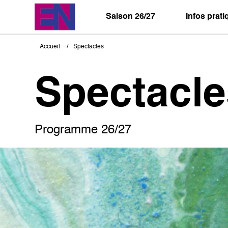
Aller
au
Saison 26/27
Infos prat
contenu
principal
Accueil
Spectacles
Fil
d'Ariane
Spectacle
Programme 26/27