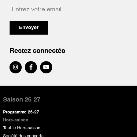
Envoyer
Restez connectés
Pied
de
Saison 26-27
page
Programme 26-27
Hors-saison
Tout le Hors-saison
Société des concerts