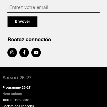
Envoyer
Restez connectés
Pied
de
Saison 26-27
page
Programme 26-27
Hors-saison
Tout le Hors-saison
Société des concerts