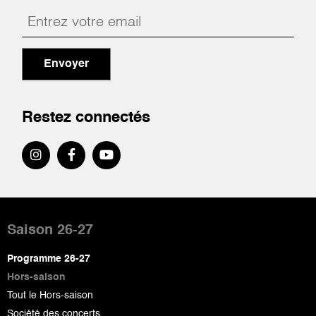
Envoyer
Restez connectés
Pied
de
Saison 26-27
page
Programme 26-27
Hors-saison
Tout le Hors-saison
Société des concerts