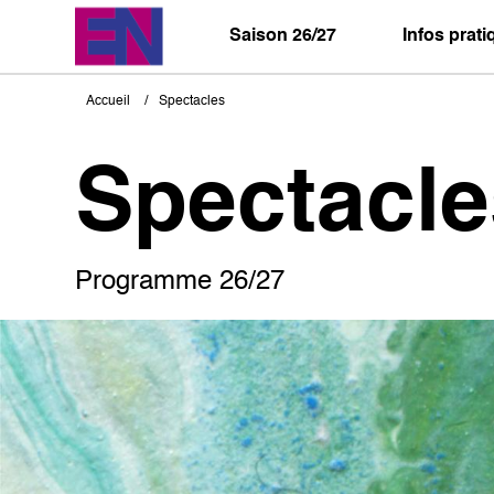
Aller
au
Saison 26/27
Infos prat
contenu
principal
Accueil
Spectacles
Fil
d'Ariane
Spectacle
Programme 26/27