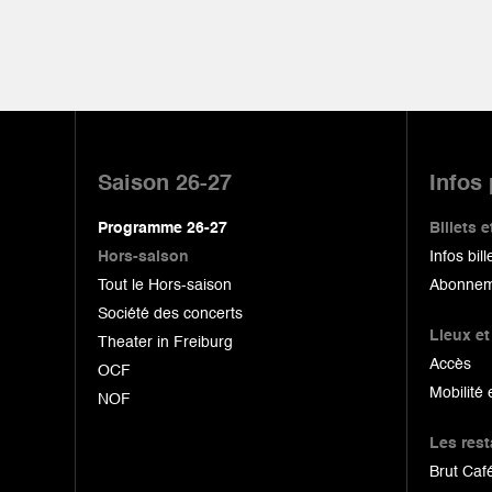
Pied
de
Saison 26-27
Infos
page
Programme 26-27
Billets
Hors-saison
Infos bill
Tout le Hors-saison
Abonnem
Société des concerts
Lieux et
Theater in Freiburg
Accès
OCF
Mobilité 
NOF
Les res
Brut Café