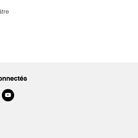
âtre
onnectés