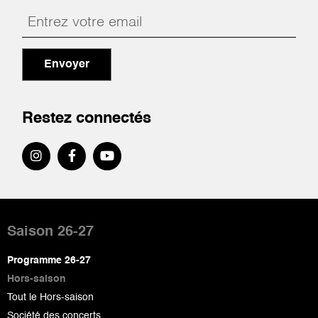
Envoyer
Restez connectés
Pied
de
Saison 26-27
page
Programme 26-27
Hors-saison
Tout le Hors-saison
Société des concerts