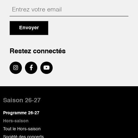
Envoyer
Restez connectés
Pied
de
Saison 26-27
page
Programme 26-27
Hors-saison
Tout le Hors-saison
Société des concerts