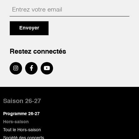
Envoyer
Restez connectés
Pied
de
Saison 26-27
page
Programme 26-27
Hors-saison
Tout le Hors-saison
Société des concerts