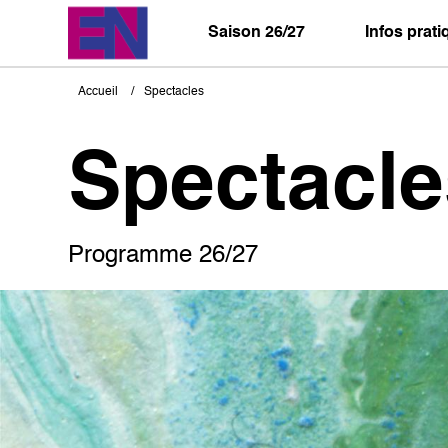
Aller
au
Saison 26/27
Infos prat
contenu
principal
Accueil
Spectacles
Fil
d'Ariane
Spectacle
Programme 26/27