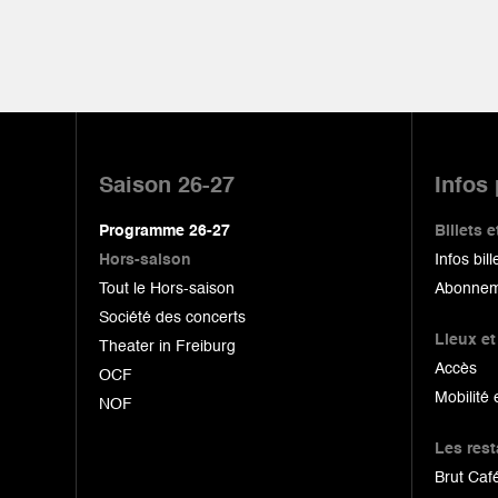
Pied
de
Saison 26-27
Infos
page
Programme 26-27
Billets
Hors-saison
Infos bill
Tout le Hors-saison
Abonnem
Société des concerts
Lieux et
Theater in Freiburg
Accès
OCF
Mobilité 
NOF
Les res
Brut Café