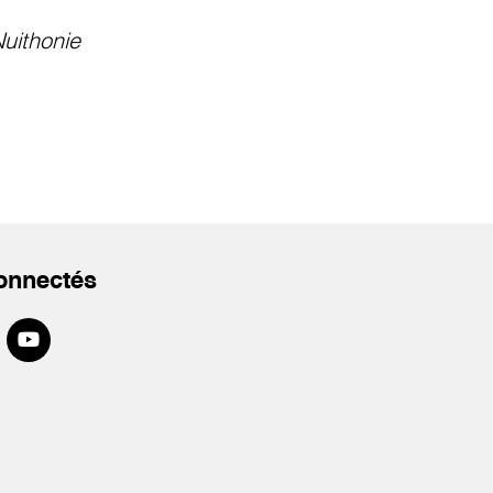
uithonie
onnectés