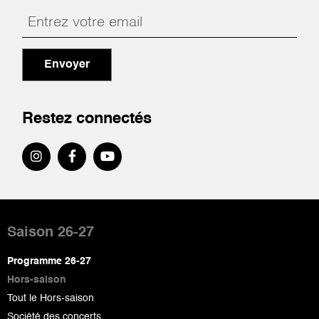
Envoyer
Restez connectés
Pied
de
Saison 26-27
page
Programme 26-27
Hors-saison
Tout le Hors-saison
Société des concerts