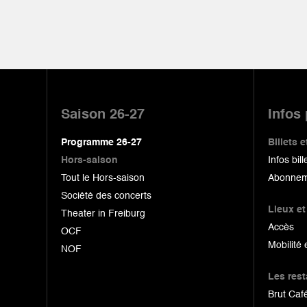
Pied
de
Saison 26-27
Infos
page
Programme 26-27
Billets
Hors-saison
Infos bill
Tout le Hors-saison
Abonnem
Société des concerts
Lieux et
Theater in Freiburg
Accès
OCF
Mobilité 
NOF
Les res
Brut Café