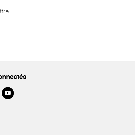
âtre
onnectés