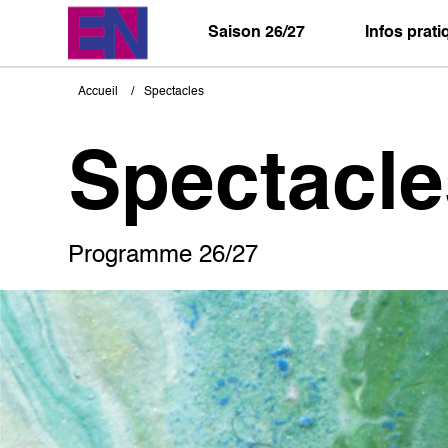
Aller
au
Saison 26/27
Infos prat
contenu
principal
Accueil
Spectacles
Fil
d'Ariane
Spectacle
Programme 26/27