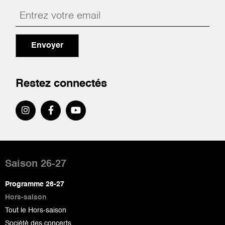
Envoyer
Restez connectés
Pied
de
Saison 26-27
page
Programme 26-27
Hors-saison
Tout le Hors-saison
Société des concerts